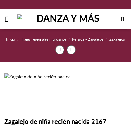
Saltar
al
contenido
Inicio
/
Trajes regionales murcianos
/
Refajos y Zagalejos
/
Zagalejos
Zagalejo de niña recién nacida 2167