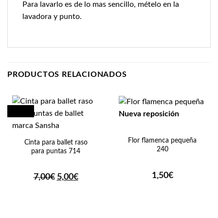
Para lavarlo es de lo mas sencillo, mételo en la
lavadora y punto.
PRODUCTOS RELACIONADOS
¡Oferta!
Nueva reposición
Flor flamenca pequeña
Cinta para ballet raso
240
para puntas 714
1,50
€
El
El
7,00
€
5,00
€
precio
precio
original
actual
era:
es:
7,00€.
5,00€.