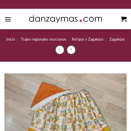
Saltar
al
contenido
Inicio
/
Trajes regionales murcianos
/
Refajos y Zagalejos
/
Zagalejos