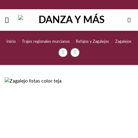
Saltar
al
contenido
Inicio
/
Trajes regionales murcianos
/
Refajos y Zagalejos
/
Zagalejos