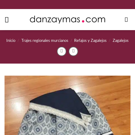
Saltar
al
contenido
Inicio
/
Trajes regionales murcianos
/
Refajos y Zagalejos
/
Zagalejos