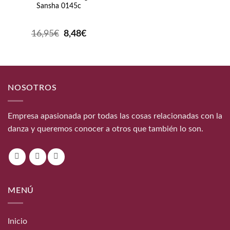
Sansha 0145c
El
El
16,95
€
8,48
€
precio
precio
original
actual
era:
es:
16,95€.
8,48€.
NOSOTROS
Empresa apasionada por todas las cosas relacionadas con la
danza y queremos conocer a otros que también lo son.
MENÚ
Inicio