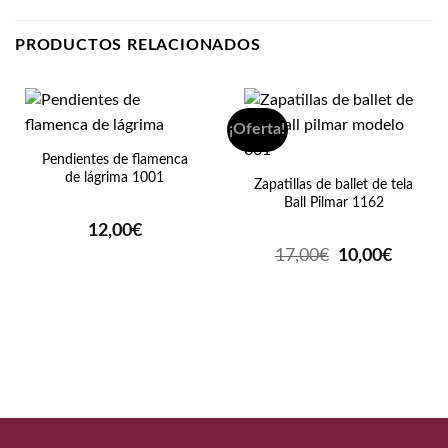
PRODUCTOS RELACIONADOS
¡Oferta!
Pendientes de flamenca
de lágrima 1001
Zapatillas de ballet de tela
Ball Pilmar 1162
12,00
€
El
El
17,00
€
10,00
€
precio
precio
original
actual
era:
es:
17,00€.
10,00€