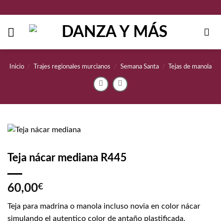
Saltar
al
contenido
Inicio
/
Trajes regionales murcianos
/
Semana Santa
/
Tejas de manola
Teja nácar mediana R445
60,00
€
Teja para madrina o manola incluso novia en color nácar
simulando el autentico color de antaño plastificada.