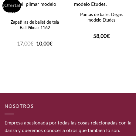
¡Oferta!
Puntas de ballet Degas
modelo Etudes
Zapatillas de ballet de tela
Ball Pilmar 1162
58,00
€
El
El
17,00
€
10,00
€
precio
precio
original
actual
era:
es:
17,00€.
10,00€.
NOSOTROS
Empresa apasionada por todas las cosas relacionadas con la
danza y queremos conocer a otros que también lo son.