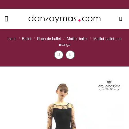
Saltar
al
contenido
Inicio
/
Ballet
/
Ropa de ballet
/
Maillot ballet
/
Maillot ballet con
manga