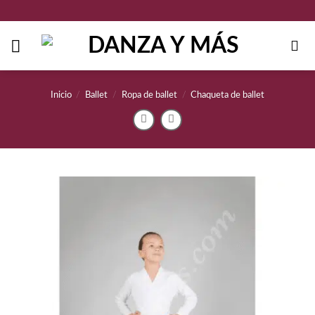
Saltar
al
contenido
Inicio
/
Ballet
/
Ropa de ballet
/
Chaqueta de ballet