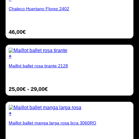
hasta
la
Este
46,00€
página
Chaleco Huertano Flores 2402
producto
de
tiene
producto
múltiples
variantes.
46,00
€
Las
opciones
se
pueden
elegir
+
en
Este
la
Maillot ballet rosa tirante 2128
producto
página
tiene
de
múltiples
producto
variantes.
Rango
25,00
€
-
29,00
€
Las
opciones
de
se
precios:
pueden
desde
elegir
+
25,00€
en
Este
hasta
la
Maillot ballet manga larga rosa licra 3060RO
producto
29,00€
página
tiene
de
múltiples