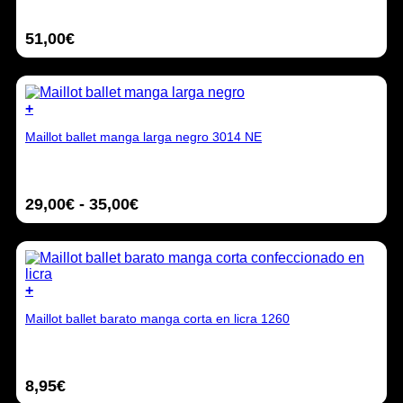
de
múltiples
producto
variantes.
51,00
€
Las
opciones
se
pueden
elegir
+
en
Este
la
Maillot ballet manga larga negro 3014 NE
producto
página
tiene
de
múltiples
producto
variantes.
Rango
29,00
€
-
35,00
€
Las
opciones
de
se
precios:
pueden
desde
elegir
29,00€
en
+
hasta
la
Este
35,00€
página
Maillot ballet barato manga corta en licra 1260
producto
de
tiene
producto
múltiples
variantes.
8,95
€
Las
opciones