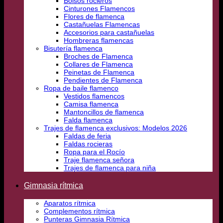
Bolsos rocieros
Cinturones Flamencos
Flores de flamenca
Castañuelas Flamencas
Accesorios para castañuelas
Hombreras flamencas
Bisutería flamenca
Broches de Flamenca
Collares de Flamenca
Peinetas de Flamenca
Pendientes de Flamenca
Ropa de baile flamenco
Vestidos flamencos
Camisa flamenca
Mantoncillos de flamenca
Falda flamenca
Trajes de flamenca exclusivos: Modelos 2026
Faldas de feria
Faldas rocieras
Ropa para el Rocío
Traje flamenca señora
Trajes de flamenca para niña
Gimnasia rítmica
Aparatos rítmica
Complementos rítmica
Punteras Gimnasia Rítmica