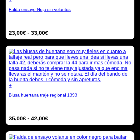
la
Este
página
Falda ensayo Neja sin volantes
producto
de
tiene
producto
múltiples
variantes.
Rango
23,00
€
-
33,00
€
Las
opciones
de
se
precios:
pueden
desde
elegir
23,00€
en
hasta
la
33,00€
página
de
producto
+
Este
Blusa huertana traje regional 1393
producto
tiene
múltiples
variantes.
Rango
35,00
€
-
42,00
€
Las
opciones
de
se
precios:
pueden
desde