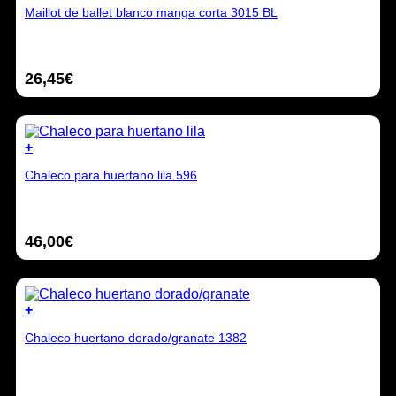
página
Maillot de ballet blanco manga corta 3015 BL
producto
de
tiene
producto
múltiples
variantes.
26,45
€
Las
opciones
se
pueden
elegir
+
en
Este
la
Chaleco para huertano lila 596
producto
página
tiene
de
múltiples
producto
variantes.
46,00
€
Las
opciones
se
pueden
elegir
+
en
Este
la
Chaleco huertano dorado/granate 1382
producto
página
tiene
de
múltiples
producto
variantes.