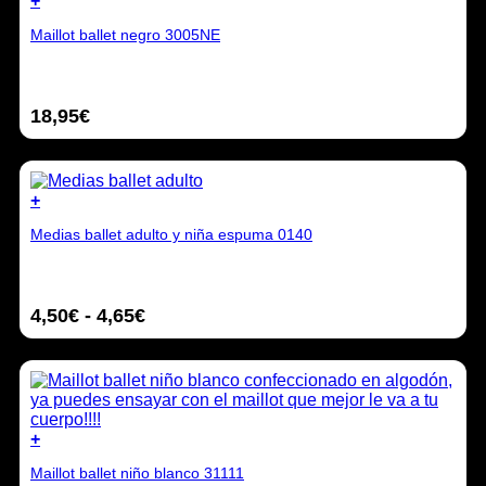
+
en
Este
la
Maillot ballet negro 3005NE
producto
página
tiene
de
múltiples
producto
variantes.
18,95
€
Las
opciones
se
pueden
elegir
+
en
Este
la
Medias ballet adulto y niña espuma 0140
producto
página
tiene
de
múltiples
producto
variantes.
Rango
4,50
€
-
4,65
€
Las
opciones
de
se
precios:
pueden
desde
elegir
4,50€
en
hasta
la
+
4,65€
página
Este
de
Maillot ballet niño blanco 31111
producto