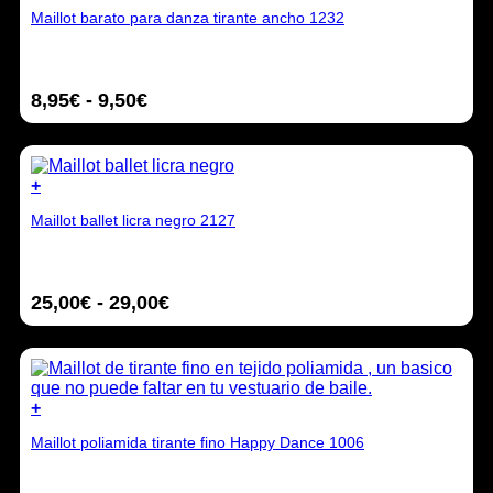
Este
la
Maillot barato para danza tirante ancho 1232
producto
página
tiene
de
múltiples
producto
variantes.
Rango
8,95
€
-
9,50
€
Las
opciones
de
se
precios:
pueden
desde
elegir
+
8,95€
en
Este
hasta
la
Maillot ballet licra negro 2127
producto
9,50€
página
tiene
de
múltiples
producto
variantes.
Rango
25,00
€
-
29,00
€
Las
opciones
de
se
precios:
pueden
desde
elegir
25,00€
en
+
hasta
la
Este
29,00€
página
Maillot poliamida tirante fino Happy Dance 1006
producto
de
tiene
producto
múltiples