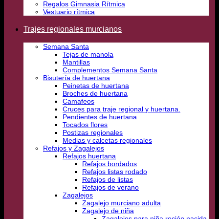
Regalos Gimnasia Rítmica
Vestuario rítmica
Trajes regionales murcianos
Semana Santa
Tejas de manola
Mantillas
Complementos Semana Santa
Bisutería de huertana
Peinetas de huertana
Broches de huertana
Camafeos
Cruces para traje regional y huertana.
Pendientes de huertana
Tocados flores
Postizas regionales
Medias y calcetas regionales
Refajos y Zagalejos
Refajos huertana
Refajos bordados
Refajos listas rodado
Refajos de listas
Refajos de verano
Zagalejos
Zagalejo murciano adulta
Zagalejo de niña
Zagalejos para niña recién nacida