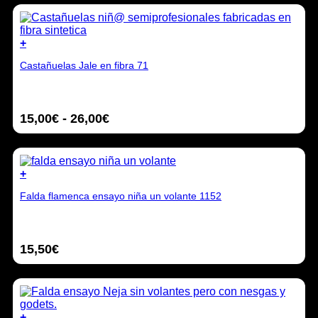
+
Este
Castañuelas Jale en fibra 71
producto
tiene
múltiples
variantes.
Rango
15,00
€
-
26,00
€
Las
opciones
de
se
precios:
pueden
desde
elegir
+
15,00€
en
Este
hasta
la
Falda flamenca ensayo niña un volante 1152
producto
26,00€
página
tiene
de
múltiples
producto
variantes.
15,50
€
Las
opciones
se
pueden
elegir
en
+