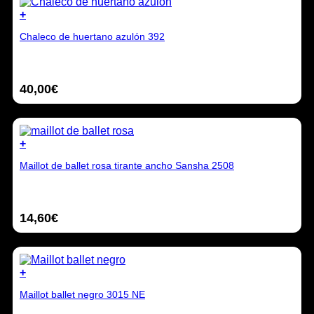
elegir
+
en
Este
la
Chaleco de huertano azulón 392
producto
página
tiene
de
múltiples
producto
variantes.
40,00
€
Las
opciones
se
pueden
elegir
+
en
Este
la
Maillot de ballet rosa tirante ancho Sansha 2508
producto
página
tiene
de
múltiples
producto
variantes.
14,60
€
Las
opciones
se
pueden
elegir
+
en
Este
la
Maillot ballet negro 3015 NE
producto
página
tiene