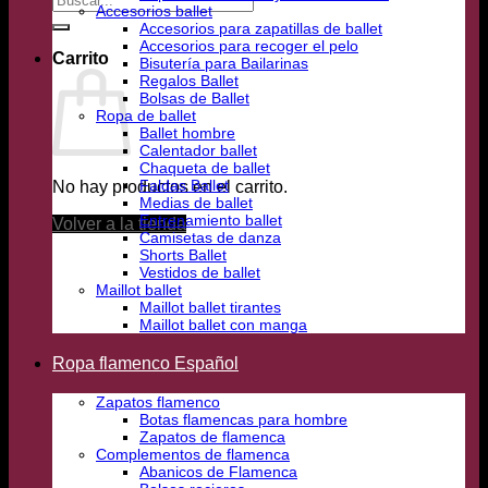
Accesorios ballet
por:
Accesorios para zapatillas de ballet
Accesorios para recoger el pelo
Carrito
Bisutería para Bailarinas
Regalos Ballet
Bolsas de Ballet
Ropa de ballet
Ballet hombre
Calentador ballet
Chaqueta de ballet
Faldas Ballet
No hay productos en el carrito.
Medias de ballet
Entrenamiento ballet
Volver a la tienda
Camisetas de danza
Shorts Ballet
Vestidos de ballet
Maillot ballet
Maillot ballet tirantes
Maillot ballet con manga
Ropa flamenco Español
Zapatos flamenco
Botas flamencas para hombre
Zapatos de flamenca
Complementos de flamenca
Abanicos de Flamenca