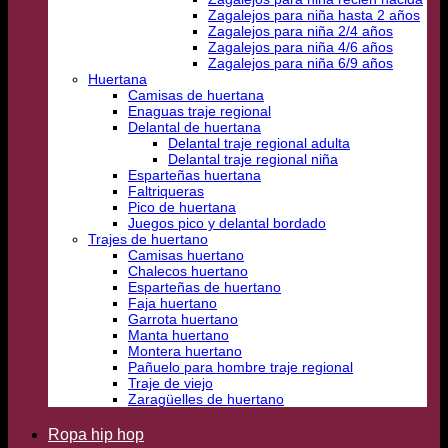
Zagalejos para niña hasta 2 años
Zagalejos para niña 2/4 años
Zagalejos para niña 4/6 años
Zagalejos para niña 6/9 años
Huertana
Camisas de huertana
Enaguas traje regional
Delantal de huertana
Delantal traje regional adulta
Delantal traje regional niña
Esparteñas huertana
Faltriqueras
Pico de huertana
Juegos pico y delantal bordado
Trajes de huertano
Camisas huertano
Chalecos huertano
Esparteñas de huertano
Faja huertano
Garrota huertano
Manta huertano
Montera huertano
Pañuelo para hombre traje regional
Traje de viejo
Zaragüelles de huertano
Ropa hip hop