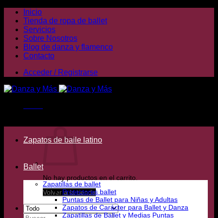
Saltar
Inicio
al
Tienda de ropa de ballet
contenido
Servicios
Sobre Nosotros
Blog de danza y flamenco
Contacto
Acceder / Registrarse
Menú
Carrito /
0,00
€
Zapatos de baile latino
Ballet
No hay productos en el carrito.
Zapatillas de ballet
Protectores ballet
Volver a la tienda
Puntas de Ballet para Niñas y Adultas
Zapatos de Carácter para Ballet y Danza
Zapatillas de Ballet y Medias Puntas
Buscar