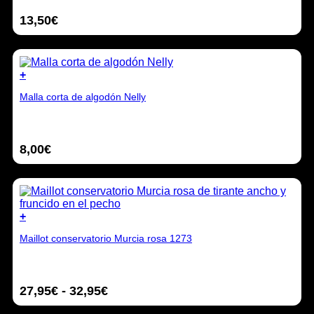
variantes.
13,50
€
Las
opciones
se
pueden
elegir
+
en
Este
la
Malla corta de algodón Nelly
producto
página
tiene
de
múltiples
producto
variantes.
8,00
€
Las
opciones
se
pueden
elegir
en
+
la
Este
página
Maillot conservatorio Murcia rosa 1273
producto
de
tiene
producto
múltiples
variantes.
Rango
27,95
€
-
32,95
€
Las
opciones
de