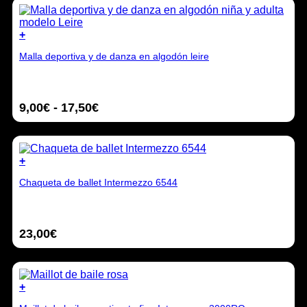
pueden
elegir
en
+
la
Este
página
Malla deportiva y de danza en algodón leire
producto
de
tiene
producto
múltiples
variantes.
Rango
9,00
€
-
17,50
€
Las
opciones
de
se
precios:
pueden
desde
elegir
+
9,00€
en
Este
hasta
la
Chaqueta de ballet Intermezzo 6544
producto
17,50€
página
tiene
de
múltiples
producto
variantes.
23,00
€
Las
opciones
se
pueden
elegir
+
en
Este