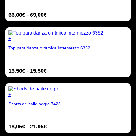
producto
múltiples
variantes.
Rango
66,00
€
-
69,00
€
Las
opciones
de
se
precios:
pueden
desde
elegir
+
66,00€
en
Este
hasta
la
Top para danza o rítmica Intermezzo 6352
producto
69,00€
página
tiene
de
múltiples
producto
variantes.
Rango
13,50
€
-
15,50
€
Las
opciones
de
se
precios:
pueden
desde
elegir
+
13,50€
en
Este
hasta
la
Shorts de baile negro 7423
producto
15,50€
página
tiene
de
múltiples
producto
variantes.
Rango
18,95
€
-
21,95
€
Las
opciones
de