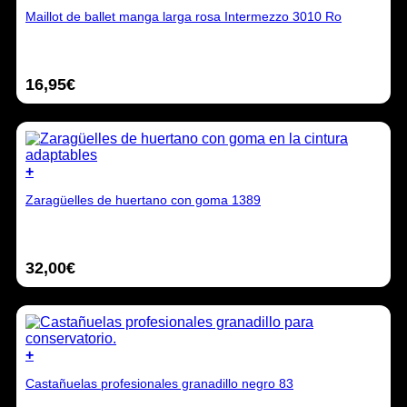
Este
la
Maillot de ballet manga larga rosa Intermezzo 3010 Ro
producto
página
tiene
de
múltiples
producto
variantes.
16,95
€
Las
opciones
se
pueden
elegir
en
+
la
Este
página
Zaragüelles de huertano con goma 1389
producto
de
tiene
producto
múltiples
variantes.
32,00
€
Las
opciones
se
pueden
elegir
en
+
la
Este
página
Castañuelas profesionales granadillo negro 83
producto
de
tiene