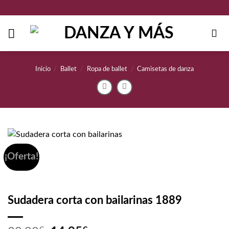
Saltar
al
contenido
Inicio
/
Ballet
/
Ropa de ballet
/
Camisetas de danza
¡Oferta!
Sudadera corta con bailarinas 1889