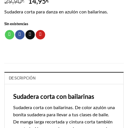
El
El
29,90
€
14,95
€
precio
precio
Sudadera corta para danza en azulón con bailarinas.
original
actual
era:
es:
Sin existencias
29,90€.
14,95€.
DESCRIPCIÓN
Sudadera corta con bailarinas
Sudadera corta con bailarinas. De color azulón una
bonita sudadera para llevar a tus clases de baile.
De manga larga recortada y cintura corta también