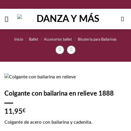
Saltar
al
contenido
Inicio
/
Ballet
/
Accesorios ballet
/
Bisutería para Bailarinas
Colgante con bailarina en relieve 1888
11,95
€
Colgante de acero con bailarina y cadenita.