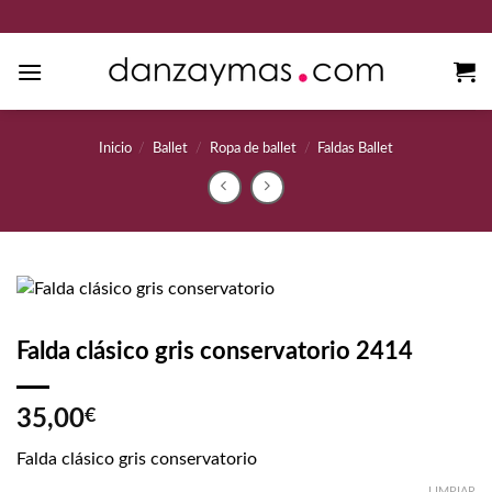
Saltar
al
contenido
Inicio
/
Ballet
/
Ropa de ballet
/
Faldas Ballet
Falda clásico gris conservatorio 2414
35,00
€
Falda clásico gris conservatorio
LIMPIAR