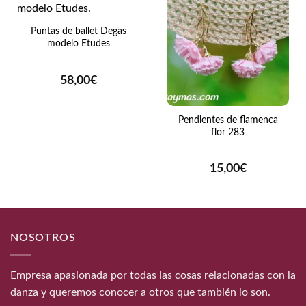
Puntas de ballet Degas
modelo Etudes
58,00
€
Pendientes de flamenca
flor 283
15,00
€
NOSOTROS
Empresa apasionada por todas las cosas relacionadas con la
danza y queremos conocer a otros que también lo son.