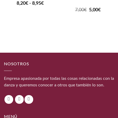
Rango
8,20
€
-
8,95
€
de
El
El
7,00
€
5,00
€
precios:
precio
precio
desde
original
actual
8,20€
era:
es:
hasta
7,00€.
5,00€.
8,95€
NOSOTROS
Empresa apasionada por todas las cosas relacionadas con la
danza y queremos conocer a otros que también lo son.
MENÚ