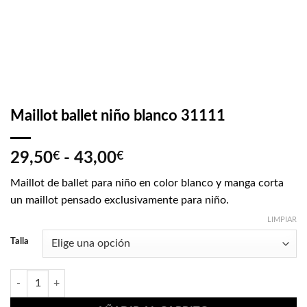
Maillot ballet niño blanco 31111
Rango
29,50
€
-
43,00
€
de
Maillot de ballet para niño en color blanco y manga corta
precios:
un maillot pensado exclusivamente para niño.
desde
29,50€
LIMPIAR
hasta
Talla
43,00€
Maillot ballet niño blanco 31111 cantidad