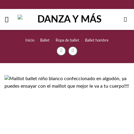
Saltar
al
contenido
Inicio
/
Ballet
/
Ropa de ballet
/
Ballet hombre