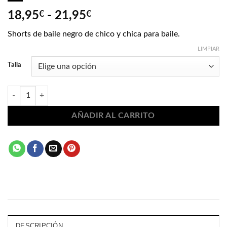
Rango
18,95
€
-
21,95
€
de
Shorts de baile negro de chico y chica para baile.
precios:
desde
LIMPIAR
18,95€
Talla
hasta
21,95€
Shorts de baile negro 7423 cantidad
AÑADIR AL CARRITO
DESCRIPCIÓN