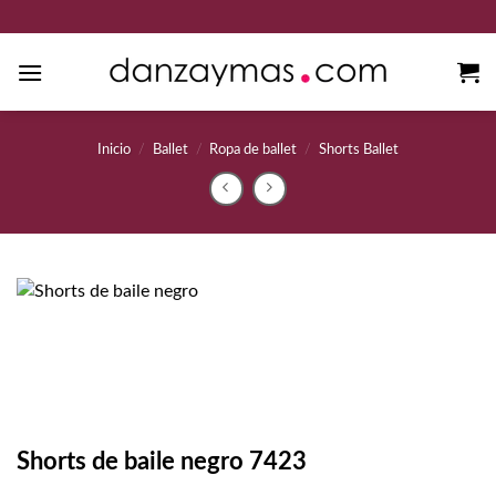
Saltar
al
contenido
Inicio
/
Ballet
/
Ropa de ballet
/
Shorts Ballet
Shorts de baile negro 7423