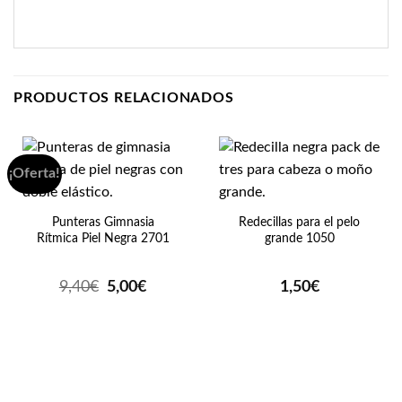
PRODUCTOS RELACIONADOS
¡Oferta!
Punteras Gimnasia
Redecillas para el pelo
Rítmica Piel Negra 2701
grande 1050
El
El
9,40
€
5,00
€
1,50
€
precio
precio
original
actual
era:
es:
9,40€.
5,00€.