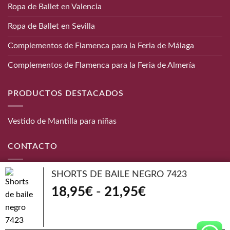
Ropa de Ballet en Valencia
Ropa de Ballet en Sevilla
Complementos de Flamenca para la Feria de Málaga
Complementos de Flamenca para la Feria de Almería
PRODUCTOS DESTACADOS
Vestido de Mantilla para niñas
CONTACTO
SHORTS DE BAILE NEGRO 7423
Teléfono:
656 872 190
Email:
info@danzaymas.com
Rango
18,95
€
-
21,95
€
de
© Danza y mas. Todos los derechos reservados |
Aviso Legal
|
Política de cookies
|
Política de Devoluciones
|
Condiciones de