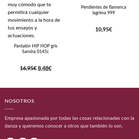
Pendientes de flamenca
lagrima 999
10,95
€
Pantalón HIP HOP gris
Sansha 0145c
El
El
16,95
€
8,48
€
precio
precio
original
actual
era:
es:
16,95€.
8,48€.
NOSOTROS
Empresa apasionada por todas las cosas relacionadas con la
danza y queremos conocer a otros que también lo son.