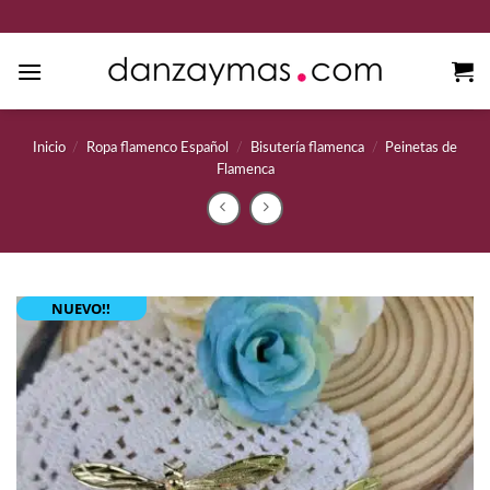
Saltar
al
contenido
Inicio
/
Ropa flamenco Español
/
Bisutería flamenca
/
Peinetas de
Flamenca
NUEVO!!