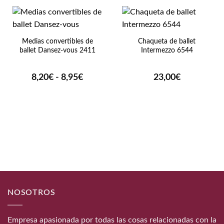
Medias convertibles de
Chaqueta de ballet
ballet Dansez-vous 2411
Intermezzo 6544
Rango
8,20
€
-
8,95
€
23,00
€
de
precios:
desde
8,20€
hasta
8,95€
NOSOTROS
Empresa apasionada por todas las cosas relacionadas con la