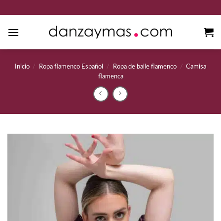
Saltar
al
contenido
Inicio
/
Ropa flamenco Español
/
Ropa de baile flamenco
/
Camisa
flamenca