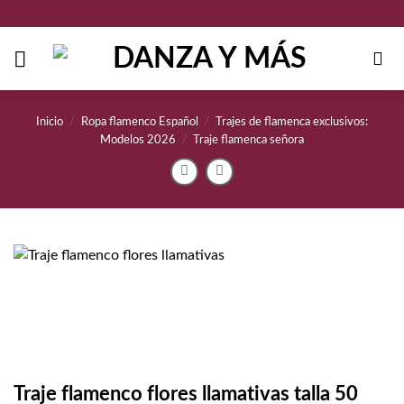
Saltar
al
contenido
Inicio
/
Ropa flamenco Español
/
Trajes de flamenca exclusivos:
Modelos 2026
/
Traje flamenca señora
Traje flamenco flores llamativas talla 50