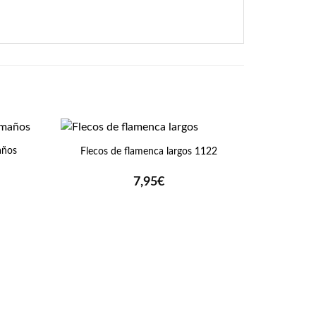
+
años
Flecos de flamenca largos 1122
7,95
€
+
Pendient