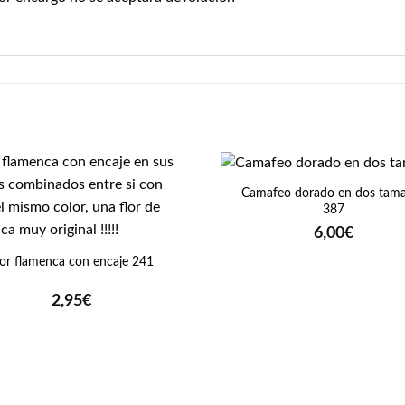
+
Camafeo dorado en dos tam
387
6,00
€
lor flamenca con encaje 241
2,95
€