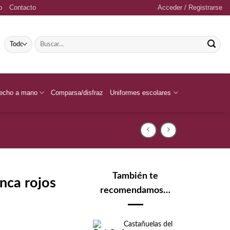
o
Contacto
Acceder / Registrarse
Buscar
por:
echo a mano
Comparsa/disfraz
Uniformes escolares
También te
nca rojos
recomendamos…
Castañuelas del