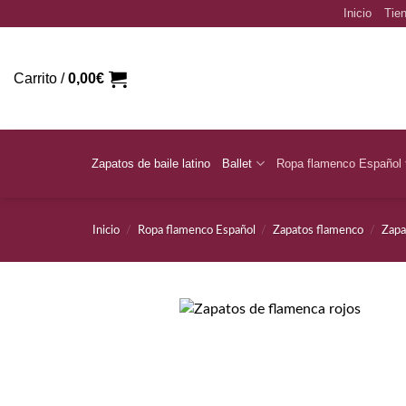
Saltar
Inicio
Tien
al
contenido
Carrito /
0,00
€
Zapatos de baile latino
Ballet
Ropa flamenco Español
Inicio
/
Ropa flamenco Español
/
Zapatos flamenco
/
Zapa