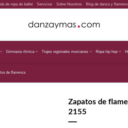
da de ropa de ballet
Servicios
Sobre Nosotros
Blog de danza y flamenc
Gimnasia rítmica
Trajes regionales murcianos
Ropa hip hop
H
tos de flamenca
Zapatos de flame
2155