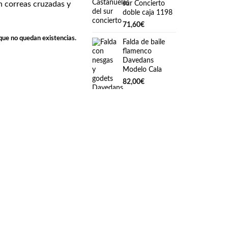
sur Concierto
n correas cruzadas y
doble caja 1198
71,60
€
que no quedan existencias.
Falda de baile
flamenco
Davedans
Modelo Cala
82,00
€