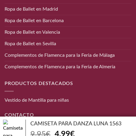
Ropa de Ballet en Madrid
Ropa de Ballet en Barcelona
Ropa de Ballet en Valencia
Ropa de Ballet en Sevilla
Complementos de Flamenca para la Feria de Málaga
Complementos de Flamenca para la Feria de Almería
PRODUCTOS DESTACADOS
Vestido de Mantilla para niñas
CONTACTO
CAMISETA PARA DANZA LUNA 1563
Teléfono:
656 872 190
El
El
9,95
€
4,99
€