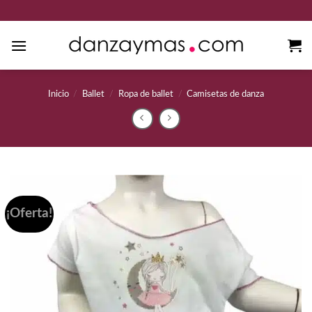
Saltar
al
contenido
Inicio
/
Ballet
/
Ropa de ballet
/
Camisetas de danza
¡Oferta!