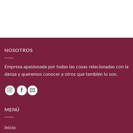
original
actual
era:
es:
7,00€.
5,00€.
NOSOTROS
Empresa apasionada por todas las cosas relacionadas con la
danza y queremos conocer a otros que también lo son.
MENÚ
Inicio