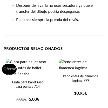
Después de lavarla no uses secadora ya que el
transfer del dibujo podría despegarse.
Planchar siempre la prenda del revés.
PRODUCTOS RELACIONADOS
¡Oferta!
Pendientes de flamenca
lagrima 999
Cinta para ballet raso
para puntas 714
10,95
€
El
El
7,00
€
5,00
€
precio
precio