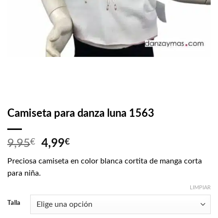
Camiseta para danza luna 1563
El
El
9,95
€
4,99
€
precio
precio
Preciosa camiseta en color blanca cortita de manga corta
original
actual
para niña.
era:
es:
9,95€.
4,99€.
LIMPIAR
Talla