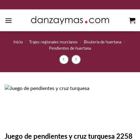
Saltar
al
contenido
Inicio
/
Trajes regionales murcianos
/
Bisutería de huertana
/
Pendientes de huertana
Juego de pendientes y cruz turquesa 2258