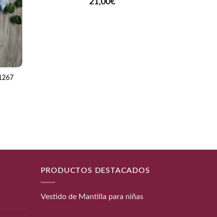
21,00
€
+
 1267
Mantonc
PRODUCTOS DESTACADOS
Vestido de Mantilla para niñas