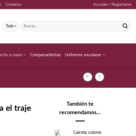
o
Contacto
Acceder / Registrarse
Buscar
por:
echo a mano
Comparsa/disfraz
Uniformes escolares
También te
 el traje
recomendamos…
Calceta colores