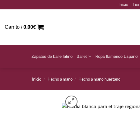
Saltar
Inicio
Tien
al
contenido
Carrito /
0,00
€
Zapatos de baile latino
Ballet
Ropa flamenco Español
Inicio
/
Hecho a mano
/
Hecho a mano huertano