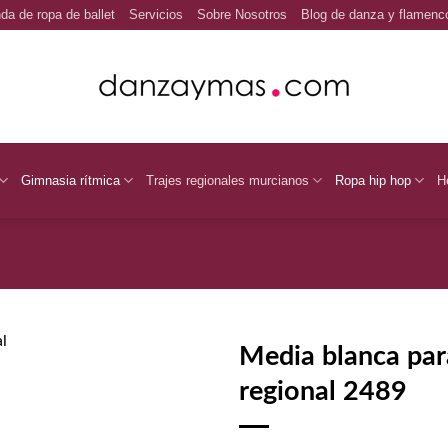
da de ropa de ballet
Servicios
Sobre Nosotros
Blog de danza y flamenc
Gimnasia rítmica
Trajes regionales murcianos
Ropa hip hop
H
Media blanca para
regional 2489