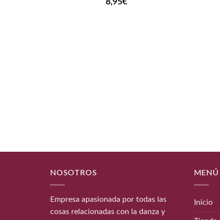
8,95
€
NOSOTROS
MENÚ
Empresa apasionada por todas las
Inicio
cosas relacionadas con la danza y