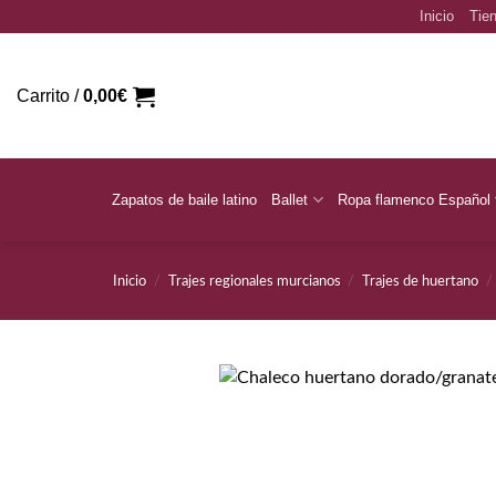
Saltar
Inicio
Tien
al
contenido
Carrito /
0,00
€
Zapatos de baile latino
Ballet
Ropa flamenco Español
Inicio
/
Trajes regionales murcianos
/
Trajes de huertano
/