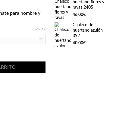
huertano flores y
rayas 2405
nate para hombre y
46,00
€
Chaleco de
LIMPIAR
huertano azulón
392
40,00
€
 1382 cantidad
ARRITO