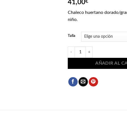
41,00
€
Chaleco huertano dorado/gra
niño.
Talla
Chaleco huertano dorado/granate
AÑADIR AL C