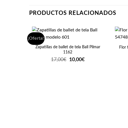
PRODUCTOS RELACIONADOS
+
+
¡Oferta!
Zapatillas de ballet de tela Ball Pilmar
Flor
1162
El
El
17,00
€
10,00
€
precio
precio
original
actual
era:
es:
17,00€.
10,00€.