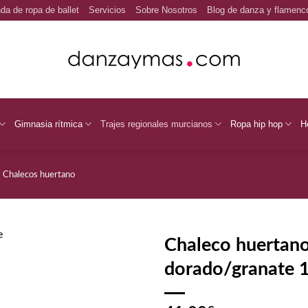
da de ropa de ballet
Servicios
Sobre Nosotros
Blog de danza y flamenc
Gimnasia rítmica
Trajes regionales murcianos
Ropa hip hop
H
Chalecos huertano
Chaleco huertan
dorado/granate 