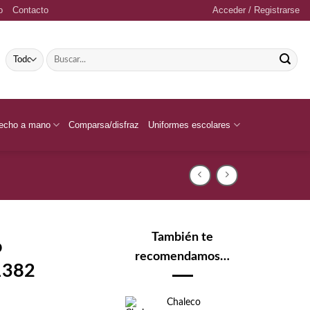
o
Contacto
Acceder / Registrarse
Buscar
por:
echo a mano
Comparsa/disfraz
Uniformes escolares
También te
o
recomendamos…
1382
Chaleco