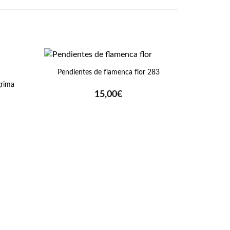
+
Pendientes de flamenca flor 283
grima
15,00
€
+
Macuto 