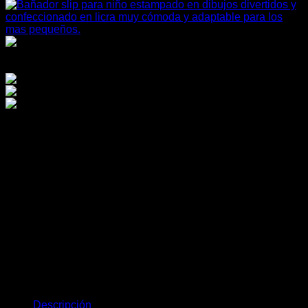
Bañador bebe niño con
estampación 1225
Bañador para bebe y niño desde la talla 2 con bonitas
estampaciones de naves espaciales y rock tipo slip. Con
cinta en la cintura para ajustarlo y goma.
Este producto no está disponible porque no quedan
existencias.
Descripción