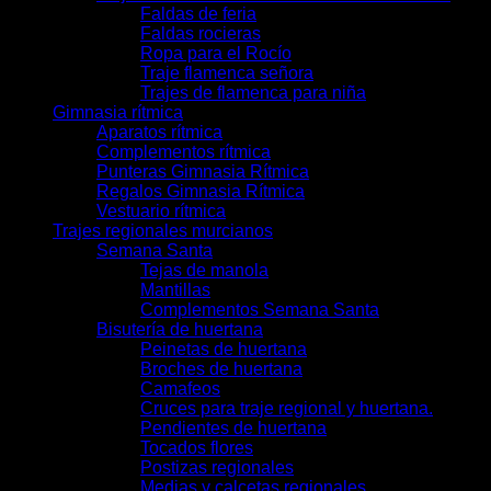
Faldas de feria
Faldas rocieras
Ropa para el Rocío
Traje flamenca señora
Trajes de flamenca para niña
Gimnasia rítmica
Aparatos rítmica
Complementos rítmica
Punteras Gimnasia Rítmica
Regalos Gimnasia Rítmica
Vestuario rítmica
Trajes regionales murcianos
Semana Santa
Tejas de manola
Mantillas
Complementos Semana Santa
Bisutería de huertana
Peinetas de huertana
Broches de huertana
Camafeos
Cruces para traje regional y huertana.
Pendientes de huertana
Tocados flores
Postizas regionales
Medias y calcetas regionales