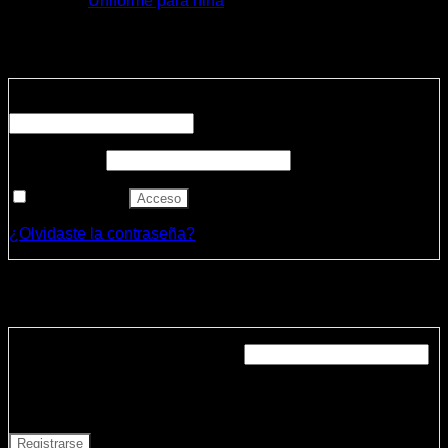
Uniforme para niña
Acceder
Obligatorio
Nombre de usuario o correo electrónico
*
Obligatorio
Contraseña
*
Recuérdame
Acceso
¿Olvidaste la contraseña?
Registrarse
Obligatorio
Dirección de correo electrónico
*
Se enviará un enlace a tu dirección de correo electrónico
para establecer una nueva contraseña.
Registrarse