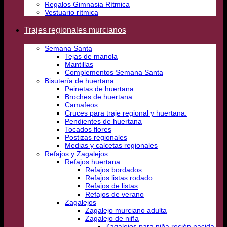
Regalos Gimnasia Rítmica
Vestuario rítmica
Trajes regionales murcianos
Semana Santa
Tejas de manola
Mantillas
Complementos Semana Santa
Bisutería de huertana
Peinetas de huertana
Broches de huertana
Camafeos
Cruces para traje regional y huertana.
Pendientes de huertana
Tocados flores
Postizas regionales
Medias y calcetas regionales
Refajos y Zagalejos
Refajos huertana
Refajos bordados
Refajos listas rodado
Refajos de listas
Refajos de verano
Zagalejos
Zagalejo murciano adulta
Zagalejo de niña
Zagalejos para niña recién nacida