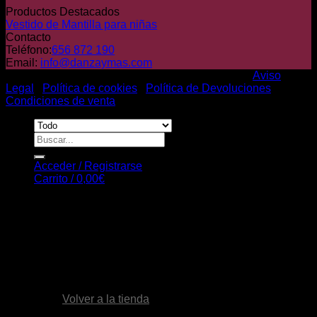
Productos Destacados
Vestido de Mantilla para niñas
Contacto
Teléfono:
656 872 190
Email:
info@danzaymas.com
© Danza y mas. Todos los derechos reservados |
Aviso
Legal
|
Política de cookies
|
Política de Devoluciones
|
Condiciones de venta
Buscar
por:
Acceder / Registrarse
Carrito /
0,00
€
Carrito
No hay productos en el carrito.
Volver a la tienda