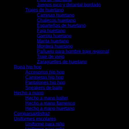
Juegos pico y delantal bordado
Trajes de huertano
Camisas huertano
Chalecos huertano
Esparteñas de huertano
Faja huertano
Garrota huertano
Manta huertano
Montera huertano
Pañuelo para hombre traje regional
Traje de viejo
Zaragüelles de huertano
Ropa hip hop
Accesorios hip hop
Camisetas hip hop
Pantalones hip hop
Sneakers de baile
Hecho a mano
Hecho a mano ballet
Hecho a mano flamenco
Hecho a mano huertano
Comparsa/disfraz
Uniformes escolares
Uniforme para niño