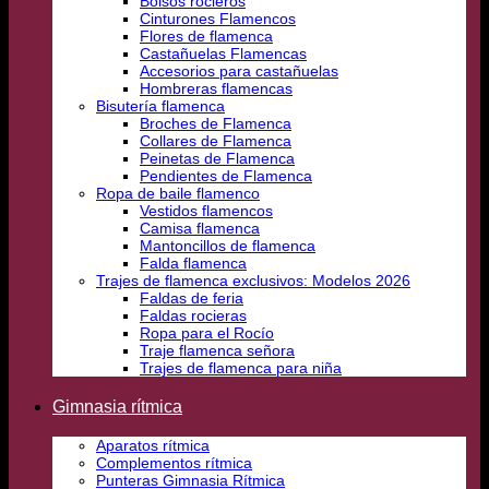
Bolsos rocieros
Cinturones Flamencos
Flores de flamenca
Castañuelas Flamencas
Accesorios para castañuelas
Hombreras flamencas
Bisutería flamenca
Broches de Flamenca
Collares de Flamenca
Peinetas de Flamenca
Pendientes de Flamenca
Ropa de baile flamenco
Vestidos flamencos
Camisa flamenca
Mantoncillos de flamenca
Falda flamenca
Trajes de flamenca exclusivos: Modelos 2026
Faldas de feria
Faldas rocieras
Ropa para el Rocío
Traje flamenca señora
Trajes de flamenca para niña
Gimnasia rítmica
Aparatos rítmica
Complementos rítmica
Punteras Gimnasia Rítmica