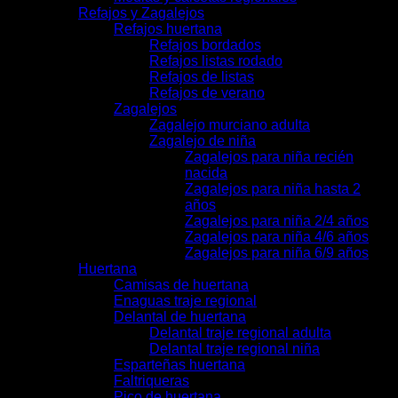
Refajos y Zagalejos
Refajos huertana
Refajos bordados
Refajos listas rodado
Refajos de listas
Refajos de verano
Zagalejos
Zagalejo murciano adulta
Zagalejo de niña
Zagalejos para niña recién
nacida
Zagalejos para niña hasta 2
años
Zagalejos para niña 2/4 años
Zagalejos para niña 4/6 años
Zagalejos para niña 6/9 años
Huertana
Camisas de huertana
Enaguas traje regional
Delantal de huertana
Delantal traje regional adulta
Delantal traje regional niña
Esparteñas huertana
Faltriqueras
Pico de huertana