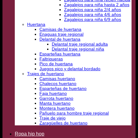
Zagalejos para niña hasta 2 años
Zagalejos para niña 2/4 años
Zagalejos para niña 4/6 años
Zagalejos para niña 6/9 años
Huertana
Camisas de huertana
Enaguas traje regional
Delantal de huertana
Delantal traje regional adulta
Delantal traje regional niña
Esparteñas huertana
Faltriqueras
Pico de huertana
Juegos pico y delantal bordado
Trajes de huertano
Camisas huertano
Chalecos huertano
Esparteñas de huertano
Faja huertano
Garrota huertano
Manta huertano
Montera huertano
Pañuelo para hombre traje regional
Traje de viejo
Zaragüelles de huertano
Ropa hip hop