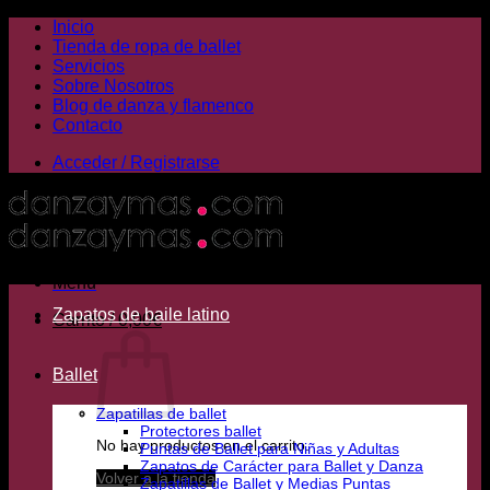
Saltar
Inicio
al
Tienda de ropa de ballet
contenido
Servicios
Sobre Nosotros
Blog de danza y flamenco
Contacto
Acceder / Registrarse
Menú
Zapatos de baile latino
Carrito /
0,00
€
Ballet
Zapatillas de ballet
Protectores ballet
No hay productos en el carrito.
Puntas de Ballet para Niñas y Adultas
Zapatos de Carácter para Ballet y Danza
Volver a la tienda
Zapatillas de Ballet y Medias Puntas