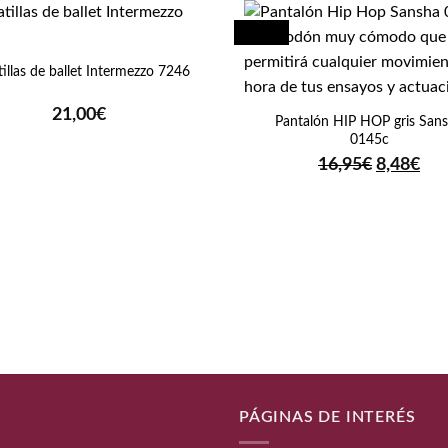
¡Oferta!
illas de ballet Intermezzo 7246
+
21,00
€
Pantalón HIP HOP gris San
0145c
El
El
16,95
€
8,48
€
precio
pre
original
act
era:
es:
16,95€.
8,4
PÁGINAS DE INTERÉS