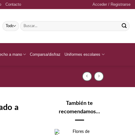
o
Contacto
Acceder / Registrarse
Buscar
por:
echo a mano
Comparsa/disfraz
Uniformes escolares
También te
ado a
recomendamos…
Flores de