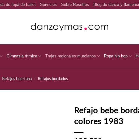
da de ropa de ballet
Servicios
Sobre Nosotros
Blog de danza y flamenc
Gimnasia rítmica
Trajes regionales murcianos
Ropa hip hop
H
/
Refajos huertana
/
Refajos bordados
Refajo bebe bord
colores 1983