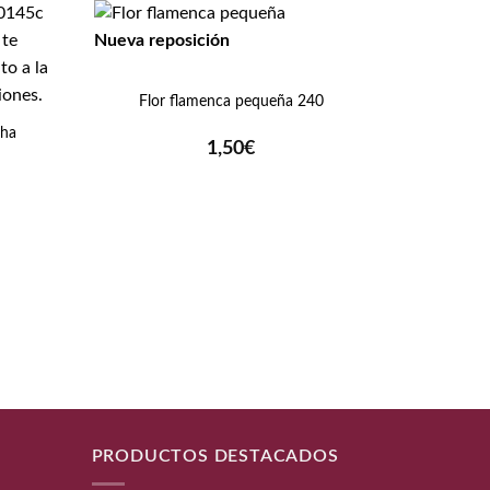
Nueva reposición
+
Flor flamenca pequeña 240
sha
1,50
€
cio
ual
+
8€.
Media
PRODUCTOS DESTACADOS