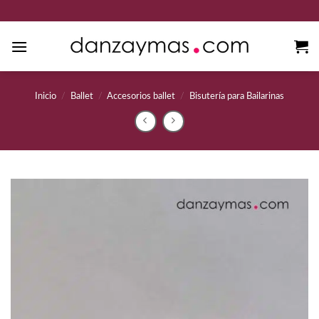
Saltar
al
contenido
Inicio
/
Ballet
/
Accesorios ballet
/
Bisutería para Bailarinas