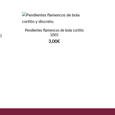
+
Pendientes flamencos de bola cortito
1003
0
3,00
€
+
Fajín fl