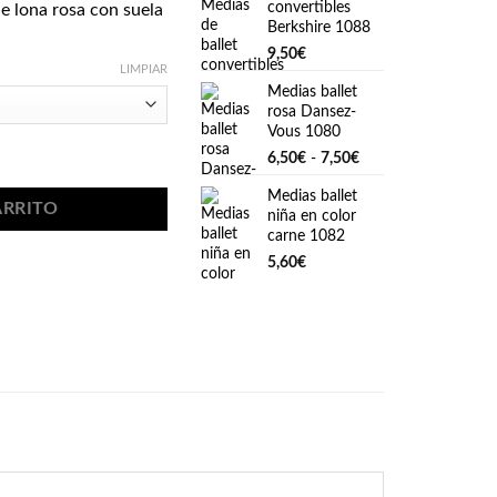
convertibles
de lona rosa con suela
Berkshire 1088
9,50
€
LIMPIAR
Medias ballet
rosa Dansez-
Vous 1080
idad
Rango
6,50
€
-
7,50
€
de
Medias ballet
precios:
ARRITO
niña en color
desde
carne 1082
6,50€
5,60
€
hasta
7,50€