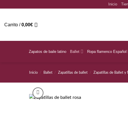
Saltar
Inicio
Tien
al
contenido
Carrito /
0,00
€
Zapatos de baile latino
Ballet
Ropa flamenco Español
Inicio
/
Ballet
/
Zapatillas de ballet
/
Zapatillas de Ballet 