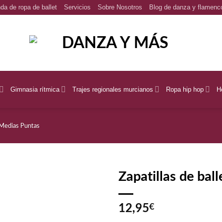
da de ropa de ballet
Servicios
Sobre Nosotros
Blog de danza y flamenc
Gimnasia rítmica
Trajes regionales murcianos
Ropa hip hop
H
y Medias Puntas
Zapatillas de bal
12,95
€