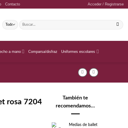
o
Contacto
Acceder / Registrarse
Buscar
por:
echo a mano
Comparsa/disfraz
Uniformes escolares
También te
let rosa 7204
recomendamos…
Medias de ballet