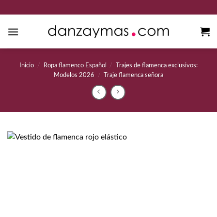
Saltar
al
contenido
Inicio
/
Ropa flamenco Español
/
Trajes de flamenca exclusivos:
Modelos 2026
/
Traje flamenca señora