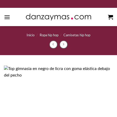
Saltar
al
contenido
Inicio
/
Ropa hip hop
/
Camisetas hip hop