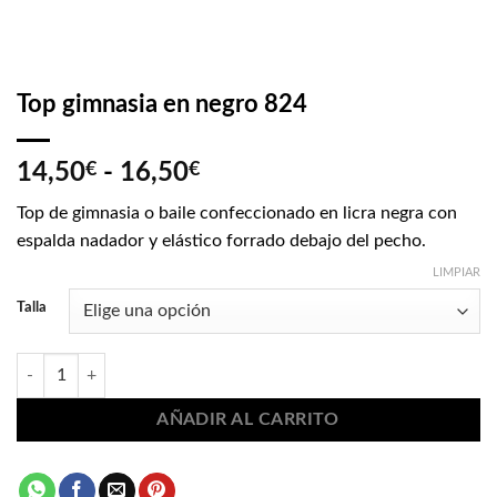
Top gimnasia en negro 824
Rango
14,50
€
-
16,50
€
de
Top de gimnasia o baile confeccionado en licra negra con
precios:
espalda nadador y elástico forrado debajo del pecho.
desde
14,50€
LIMPIAR
hasta
Talla
16,50€
Top gimnasia en negro 824 cantidad
AÑADIR AL CARRITO